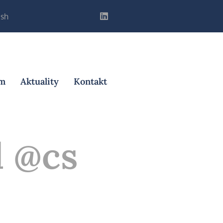
ish
m
Aktuality
Kontakt
d @cs