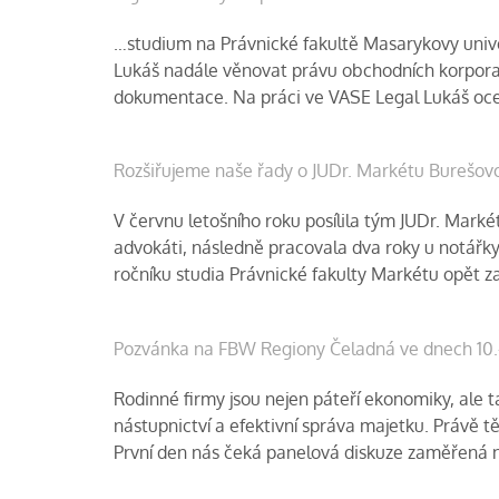
…studium na Právnické fakultě Masarykovy univer
Lukáš nadále věnovat právu obchodních korporací
dokumentace. Na práci ve VASE Legal Lukáš oceň
Rozšiřujeme naše řady o JUDr. Markétu Burešov
V červnu letošního roku posílila tým JUDr. Marké
advokáti, následně pracovala dva roky u notářky
ročníku studia Právnické fakulty Markétu opět z
Pozvánka na FBW Regiony Čeladná ve dnech 10.-
Rodinné firmy jsou nejen páteří ekonomiky, ale 
nástupnictví a efektivní správa majetku. Právě
První den nás čeká panelová diskuze zaměřená na