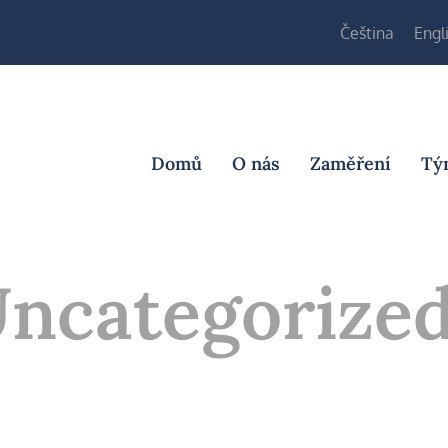
Čeština
Engl
Domů
O nás
Zaměření
Tý
ncategorize