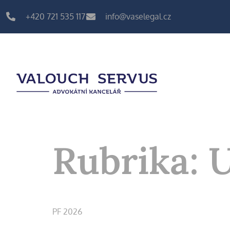
content
+420 721 535 117
info@vaselegal.cz
Rubrika:
U
PF 2026