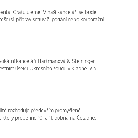
ienta. Gratulujeme! V naší kanceláři se bude
šerší, příprav smluv či podání nebo korporační
advokátní kanceláři Hartmanová & Steininger
restním úseku Okresního soudu v Kladně. V 5.
bilitě rozhoduje především promyšlené
 který proběhne 10. a 11. dubna na Čeladné.