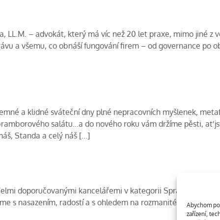
LL.M. – advokát, který má víc než 20 let praxe, mimo jiné z v
vu a všemu, co obnáší fungování firem – od governance po obch
jemné a klidné sváteční dny plné nepracovních myšlenek, metaf
bramborového salátu…a do nového roku vám držíme pěsti, ať jste 
áš, Standa a celý náš […]
 Velmi doporučovanými kancelářemi v kategorii Správa majetku 
láme s nasazením, radostí a s ohledem na rozmanité potřeby kl
Abychom posk
zařízení, te