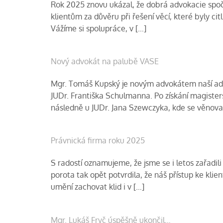
Rok 2025 znovu ukázal, že dobrá advokacie spoč
klientům za důvěru při řešení věcí, které byly cit
Vážíme si spolupráce, v […]
Nový advokát na palubě VASE
Mgr. Tomáš Kupský je novým advokátem naší advo
JUDr. Františka Schulmanna. Po získání magister
následně u JUDr. Jana Szewczyka, kde se věnov
Právnická firma roku 2025
S radostí oznamujeme, že jsme se i letos zařadi
porota tak opět potvrdila, že náš přístup ke klien
umění zachovat klid i v […]
Mgr. Lukáš Fryč úspěšně ukončil…