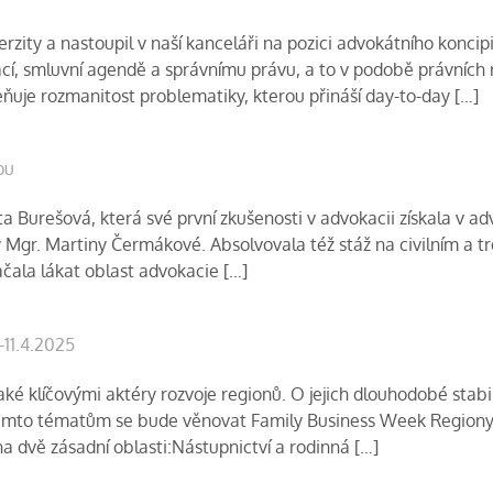
zity a nastoupil v naší kanceláři na pozici advokátního koncip
, smluvní agendě a správnímu právu, a to v podobě právních re
uje rozmanitost problematiky, kterou přináší day-to-day […]
ou
ta Burešová, která své první zkušenosti v advokacii získala v 
 Mgr. Martiny Čermákové. Absolvovala též stáž na civilním a t
ačala lákat oblast advokacie […]
11.4.2025
také klíčovými aktéry rozvoje regionů. O jejich dlouhodobé sta
 těmto tématům se bude věnovat Family Business Week Regiony,
 dvě zásadní oblasti:Nástupnictví a rodinná […]