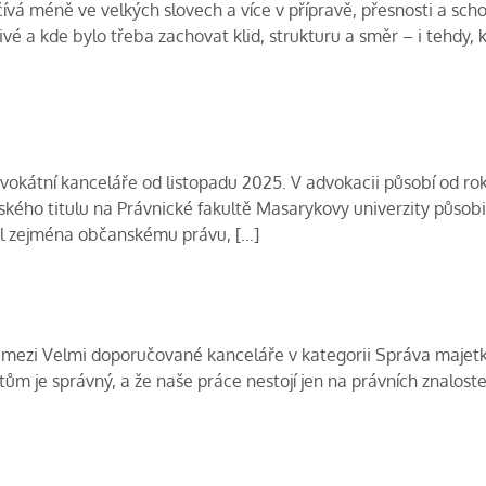
ívá méně ve velkých slovech a více v přípravě, přesnosti a sc
livé a kde bylo třeba zachovat klid, strukturu a směr – i tehdy, 
kátní kanceláře od listopadu 2025. V advokacii působí od roku
ského titulu na Právnické fakultě Masarykovy univerzity působi
al zejména občanskému právu, […]
li mezi Velmi doporučované kanceláře v kategorii Správa majet
tům je správný, a že naše práce nestojí jen na právních znaloste