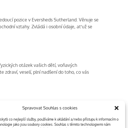
edoucí pozice v Eversheds Sutherland. Věnuje se
odní vztahy. Zvládá i osobní údaje, ať už se
yzických otázek vašich dětí, voňavých
zdraví, veselí, plní nadšení do toho, co vás
Spravovat Souhlas s cookies
v soutěži Právnická firma roku 2024. Toto
ientů. Díky Vám všem za podporu a důvěru.
ytli co nejlepší služby, používáme k ukládání a/nebo přístupu k informacím o
chnologie jako jsou soubory cookies. Souhlas s těmito technologiemi nám