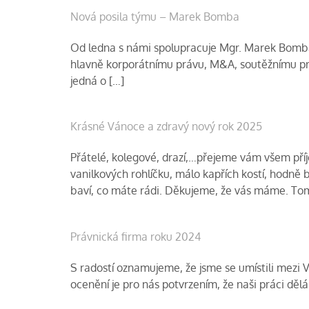
Nová posila týmu – Marek Bomba
Od ledna s námi spolupracuje Mgr. Marek Bomba, 
hlavně korporátnímu právu, M&A, soutěžnímu prá
jedná o […]
Krásné Vánoce a zdravý nový rok 2025
Přátelé, kolegové, drazí,…přejeme vám všem pří
vanilkových rohlíčku, málo kapřích kostí, hodně 
baví, co máte rádi. Děkujeme, že vás máme. Tom
Právnická firma roku 2024
S radostí oznamujeme, že jsme se umístili mezi
ocenění je pro nás potvrzením, že naši práci dě