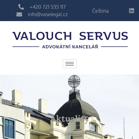
+420 721 535 117
Čeština
info@vaselegal.cz
Aktuality