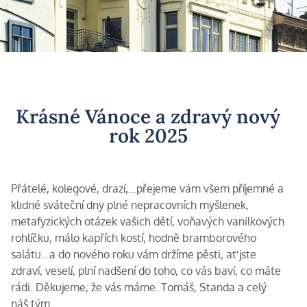
Krásné Vánoce a zdravý nový
rok 2025
Přátelé, kolegové, drazí,…přejeme vám všem příjemné a
klidné sváteční dny plné nepracovních myšlenek,
metafyzických otázek vašich dětí, voňavých vanilkových
rohlíčku, málo kapřích kostí, hodně bramborového
salátu…a do nového roku vám držíme pěsti, ať jste
zdraví, veselí, plní nadšení do toho, co vás baví, co máte
rádi. Děkujeme, že vás máme. Tomáš, Standa a celý
náš tým